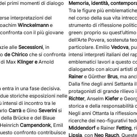
 dei primi momenti di dialogo
Memoria, identità, contempor
Tra le figure più emblematic
erse interpretazioni del
nel corso della sua vita intrec
 Joachim
Winckelmann
e
strumento di riflessione politi
i confronta con il più giovane
green: proprio su quest’ultimo
dell’Arte Povera, sostenuta t
azie alle
Secessioni
, in
particolare. Emilio
Vedova
, p
gio
de Chirico
che si confronta
intensi interpreti italiani del 
a di Max
Klinger e
Arnold
emblematici lavori a questo co
dialogando con alcuni artisti 
Rainer
e Günther
Brus
, ma an
Dalla fine degli anni Settanta 
a entra in una fase decisiva.
protagonisti di grande rilievo
a due storiche esposizioni nelle
Richter
, Anselm
Kiefer
e Geor
 intensi di incontro tra le
storica e della responsabilità
arlo
Carrà
e Gino
Severini
si
Negli anni Ottanta la riflessio
 della Brücke e del Blaue
ricerche dei neo-figurativi te
 Heinrich
Campendonk
, Emil
Middendorf
e Rainer
Fetting
, 
questo confronto contribuisce
Lipsia
, con
Neo Rauch
. Quest