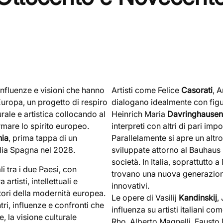
 influenze e visioni che hanno
Artisti come Felice
Casorati
, 
Europa, un progetto di respiro
dialogano idealmente con figu
rale e artistica collocando al
Heinrich Maria
Davringhausen
ormare lo spirito europeo.
interpreti con altri di pari im
nia
, prima tappa di un
Parallelamente si apre un altro
alia Spagna nel 2028.
sviluppate attorno al Bauhaus r
società. In Italia, soprattutto 
i tra i due Paesi, con
trovano una nuova generazione
rtisti, intellettuali e
innovativi.
otori della modernità europea.
Le opere di Vasilij
Kandinskij
,
tri, influenze e confronti che
influenza su artisti italiani c
e, la visione culturale
Rho, Alberto Magnelli, Fausto 