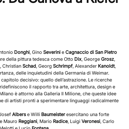
Antonio
Donghi
, Gino
Severini
e
Cagnaccio di San Pietro
re della pittura tedesca come Otto
Dix
, George
Grosz
,
, Christian
Schad
, Georg
Schrimpf
, Alexander
Kanoldt
,
portanza, delle inquietudini della Germania di Weimar.
 capitolo decisivo: quello dell’astrazione. Le ricerche
idefiniscono il rapporto tra arte, architettura, design e
a Milano è attorno alla Galleria Il Milione, che queste idee
 di artisti pronti a sperimentare linguaggi radicalmente
 Josef
Albers
e Willi
Baumeister
esercitano una forte
ome Mauro
Reggiani
, Mario
Radice
, Luigi
Veronesi
, Carlo
Melotti e Lucio
Fontana