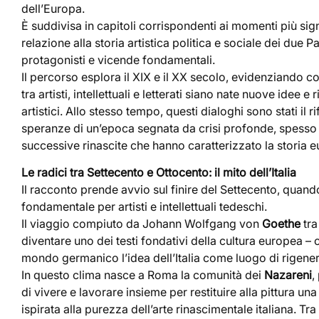
dell’Europa.
È suddivisa in capitoli corrispondenti ai momenti più sign
relazione alla storia artistica politica e sociale dei due Pa
protagonisti e vicende fondamentali.
Il percorso esplora il XIX e il XX secolo, evidenziando c
tra artisti, intellettuali e letterati siano nate nuove idee e
artistici. Allo stesso tempo, questi dialoghi sono stati il ri
speranze di un’epoca segnata da crisi profonde, spesso 
successive rinascite che hanno caratterizzato la storia e
Le radici tra Settecento e Ottocento: il mito dell’Italia
Il racconto prende avvio sul finire del Settecento, quando
fondamentale per artisti e intellettuali tedeschi.
Il viaggio compiuto da Johann Wolfgang von
Goethe
tra
diventare uno dei testi fondativi della cultura europea – 
mondo germanico l’idea dell’Italia come luogo di rigenera
In questo clima nasce a Roma la comunità dei
Nazareni
,
di vivere e lavorare insieme per restituire alla pittura u
ispirata alla purezza dell’arte rinascimentale italiana. Tra