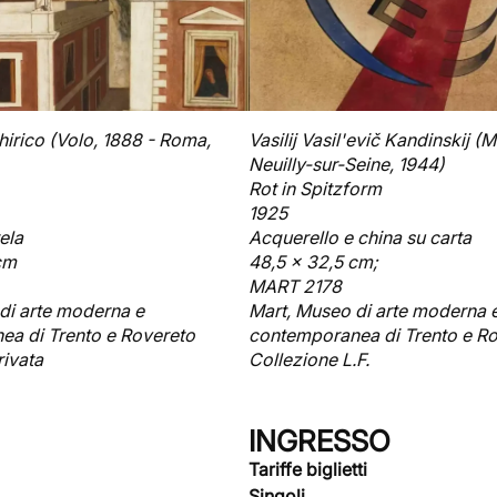
hirico (Volo, 1888 - Roma,
Vasilij Vasil'evič Kandinskij (
Neuilly-sur-Seine, 1944)
Rot in Spitzform
1925
ela
Acquerello e china su carta
 cm
48,5 x 32,5 cm;
MART 2178
di arte moderna e
Mart, Museo di arte moderna 
a di Trento e Rovereto
contemporanea di Trento e R
rivata
Collezione L.F.
INGRESSO
Tariffe biglietti
Singoli