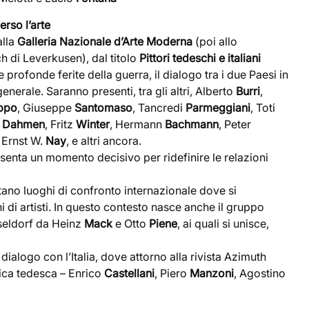
erso l’arte
alla
Galleria Nazionale d’Arte Moderna
(poi allo
 di Leverkusen), dal titolo
Pittori tedeschi e italiani
e profonde ferite della guerra, il dialogo tra i due Paesi in
enerale. Saranno presenti, tra gli altri, Alberto
Burri
,
ippo
, Giuseppe
Santomaso
, Tancredi
Parmeggiani
, Toti
d
Dahmen
, Fritz
Winter
, Hermann
Bachmann
, Peter
, Ernst W.
Nay
, e altri ancora.
enta un momento decisivo per ridefinire le relazioni
no luoghi di confronto internazionale dove si
 di artisti. In questo contesto nasce anche il gruppo
sseldorf da Heinz
Mack
e Otto
Piene
, ai quali si unisce,
dialogo con l’Italia, dove attorno alla rivista Azimuth
tica tedesca – Enrico
Castellani
, Piero
Manzoni
, Agostino