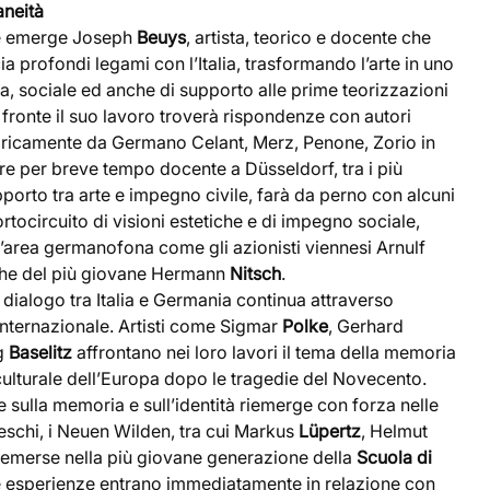
aneità
he emerge Joseph
Beuys
, artista, teorico e docente che
cia profondi legami con l’Italia, trasformando l’arte in uno
ca, sociale ed anche di supporto alle prime teorizzazioni
 fronte il suo lavoro troverà rispondenze con autori
eoricamente da Germano Celant, Merz, Penone, Zorio in
ure per breve tempo docente a Düsseldorf, tra i più
rapporto tra arte e impegno civile, farà da perno con alcuni
rtocircuito di visioni estetiche e di impegno sociale,
d’area germanofona come gli azionisti viennesi Arnulf
che del più giovane Hermann
Nitsch
.
il dialogo tra Italia e Germania continua attraverso
 internazionale. Artisti come Sigmar
Polke
, Gerhard
g
Baselitz
affrontano nei loro lavori il tema della memoria
 culturale dell’Europa dopo le tragedie del Novecento.
ne sulla memoria e sull’identità riemerge con forza nelle
deschi, i Neuen Wilden, tra cui Markus
Lüpertz
, Helmut
riemerse nella più giovane generazione della
Scuola di
e esperienze entrano immediatamente in relazione con