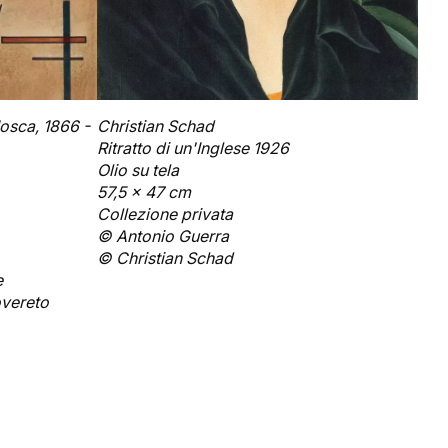
Mosca, 1866 -
Christian Schad
Ritratto di un'Inglese 1926
Olio su tela
57,5 x 47 cm
Collezione privata
© Antonio Guerra
© Christian Schad
e
overeto