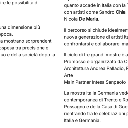
re le possibilità di
quanto accade in Italia con la
con artisti come Sandro
Chia
,
Nicola
De Maria
.
e una dimensione più
Il percorso si chiude idealmen
’epoca.
nuova generazione di artisti i
sca mostrano sorprendenti
confrontarsi e collaborare, m
sospesa tra precisione e
iduo e della società dopo la
Il ciclo di tre grandi mostre è a
Promosso e organizzato da Com
Architettura Andrea Palladio,
Arte
Main Partner Intesa Sanpaolo
La mostra Italia Germania ved
contemporanea di Trento e R
Possagno e della Casa di Goet
rientrando tra le celebrazioni p
Italia e Germania.