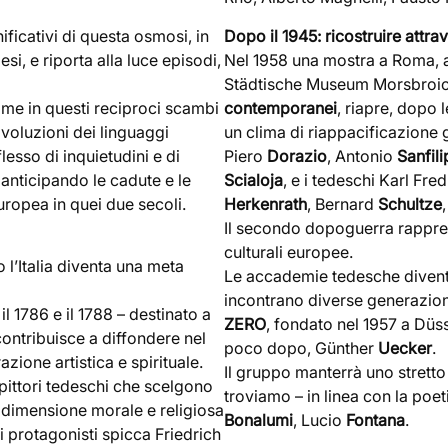
ificativi di questa osmosi, in
Dopo il 1945: ricostruire attrav
esi, e riporta alla luce episodi,
Nel 1958 una mostra a Roma, 
Städtische Museum Morsbroich
ome in questi reciproci scambi
contemporanei
, riapre, dopo l
 rivoluzioni dei linguaggi
un clima di riappacificazione g
flesso di inquietudini e di
Piero
Dorazio
, Antonio
Sanfil
anticipando le cadute e le
Scialoja
, e i tedeschi Karl Fre
uropea in quei due secoli.
Herkenrath
, Bernard
Schultze
Il secondo dopoguerra rappres
culturali europee.
 l’Italia diventa una meta
Le accademie tedesche diventa
incontrano diverse generazioni
 il 1786 e il 1788 – destinato a
ZERO
, fondato nel 1957 a Dü
contribuisce a diffondere nel
poco dopo, Günther
Uecker
.
zione artistica e spirituale.
Il gruppo manterrà uno stretto 
 pittori tedeschi che scelgono
troviamo – in linea con la poe
na dimensione morale e religiosa
Bonalumi
, Lucio
Fontana
.
 i protagonisti spicca Friedrich