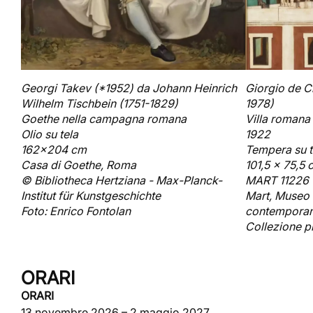
Georgi Takev (*1952) da Johann Heinrich
Giorgio de C
Wilhelm Tischbein (1751-1829)
1978)
Goethe nella campagna romana
Villa romana
Olio su tela
1922
162x204 cm
Tempera su t
Casa di Goethe, Roma
101,5 x 75,5
© Bibliotheca Hertziana - Max-Planck-
MART 11226
Institut für Kunstgeschichte
Mart, Museo 
Foto: Enrico Fontolan
contemporane
Collezione p
ORARI
ORARI
13 novembre 2026 – 2 maggio 2027