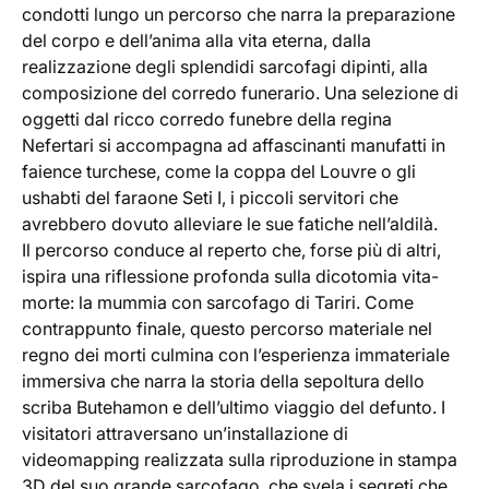
condotti lungo un percorso che narra la preparazione
del corpo e dell’anima alla vita eterna, dalla
realizzazione degli splendidi sarcofagi dipinti, alla
composizione del corredo funerario. Una selezione di
oggetti dal ricco corredo funebre della regina
Nefertari si accompagna ad affascinanti manufatti in
faience turchese, come la coppa del Louvre o gli
ushabti del faraone Seti I, i piccoli servitori che
avrebbero dovuto alleviare le sue fatiche nell’aldilà.
Il percorso conduce al reperto che, forse più di altri,
ispira una riflessione profonda sulla dicotomia vita-
morte: la mummia con sarcofago di Tariri. Come
contrappunto finale, questo percorso materiale nel
regno dei morti culmina con l’esperienza immateriale
immersiva che narra la storia della sepoltura dello
scriba Butehamon e dell’ultimo viaggio del defunto. I
visitatori attraversano un’installazione di
videomapping realizzata sulla riproduzione in stampa
3D del suo grande sarcofago, che svela i segreti che