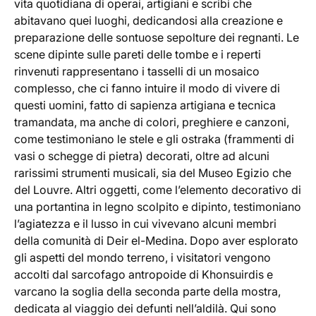
vita quotidiana di operai, artigiani e scribi che
abitavano quei luoghi, dedicandosi alla creazione e
preparazione delle sontuose sepolture dei regnanti. Le
scene dipinte sulle pareti delle tombe e i reperti
rinvenuti rappresentano i tasselli di un mosaico
complesso, che ci fanno intuire il modo di vivere di
questi uomini, fatto di sapienza artigiana e tecnica
tramandata, ma anche di colori, preghiere e canzoni,
come testimoniano le stele e gli ostraka (frammenti di
vasi o schegge di pietra) decorati, oltre ad alcuni
rarissimi strumenti musicali, sia del Museo Egizio che
del Louvre. Altri oggetti, come l’elemento decorativo di
una portantina in legno scolpito e dipinto, testimoniano
l’agiatezza e il lusso in cui vivevano alcuni membri
della comunità di Deir el-Medina. Dopo aver esplorato
gli aspetti del mondo terreno, i visitatori vengono
accolti dal sarcofago antropoide di Khonsuirdis e
varcano la soglia della seconda parte della mostra,
dedicata al viaggio dei defunti nell’aldilà. Qui sono