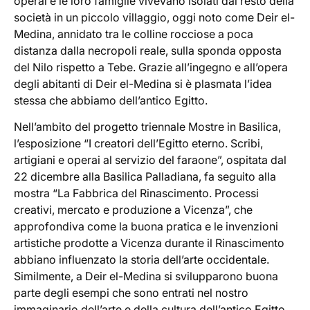
operai e le loro famiglie vivevano isolati dal resto della
società in un piccolo villaggio, oggi noto come Deir el-
Medina, annidato tra le colline rocciose a poca
distanza dalla necropoli reale, sulla sponda opposta
del Nilo rispetto a Tebe. Grazie all’ingegno e all’opera
degli abitanti di Deir el-Medina si è plasmata l’idea
stessa che abbiamo dell’antico Egitto.
Nell’ambito del progetto triennale Mostre in Basilica,
l’esposizione “I creatori dell’Egitto eterno. Scribi,
artigiani e operai al servizio del faraone”, ospitata dal
22 dicembre alla Basilica Palladiana, fa seguito alla
mostra “La Fabbrica del Rinascimento. Processi
creativi, mercato e produzione a Vicenza”, che
approfondiva come la buona pratica e le invenzioni
artistiche prodotte a Vicenza durante il Rinascimento
abbiano influenzato la storia dell’arte occidentale.
Similmente, a Deir el-Medina si svilupparono buona
parte degli esempi che sono entrati nel nostro
immaginario dell’arte e della cultura dell’antico Egitto.